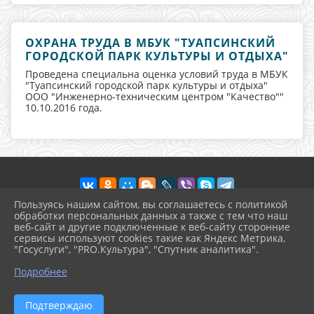
ОХРАНА ТРУДА В МБУК "ТУАПСИНСКИЙ
ГОРОДСКОЙ ПАРК КУЛЬТУРЫ И ОТДЫХА"
Проведена специальна оценка условий труда в МБУК
"Туапсинский городской парк культуры и отдыха"
ООО "Инженерно-техническим центром "Качество""
10.10.2016 года.
Пользуясь нашим сайтом, вы соглашаетесь с политикой
обработки персональных данных а также с тем что наш
веб-сайт и другие подключенные к веб-сайту сторонние
2026 г. tgpko.kulturatuapse.ru
сервисы используют cookies такие как Яндекс Метрика,
Вход
"Госуслуги", "PRO.Культура", "Спутник аналитика".
Карта сайта
^
Политика обработки персональных данных
Подробнее
Сделано на KubCMS
Разработка и поддержка
Подтверждаю